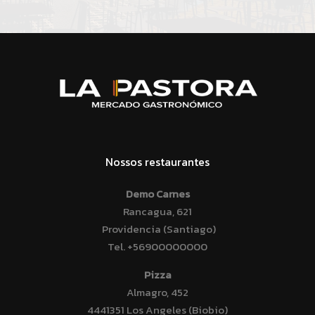
Nossos restaurantes
Demo Carnes
Rancagua, 621
Providencia (Santiago)
Tel.
+56900000000
Pizza
Almagro, 452
4441351 Los Angeles (Biobio)