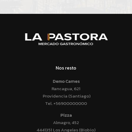
Nos resto
Demo Carnes
Rancagua, 621
Providencia (Santiago)
Tel.
+56900000000
Pizza
Almagro, 452
4441351 Los Angeles (Biobio)