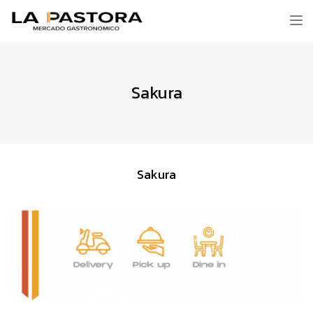
Tog
nav
Sakura
Sakura